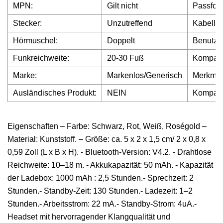
MPN:
Gilt nicht
Passfor
Stecker:
Unzutreffend
Kabellos
Hörmuschel:
Doppelt
Benutzer
Funkreichweite:
20-30 Fuß
Kompati
Marke:
Markenlos/Generisch
Merkmal
Ausländisches Produkt:
NEIN
Kompati
Eigenschaften – Farbe: Schwarz, Rot, Weiß, Roségold –
Material: Kunststoff. – Größe: ca. 5 x 2 x 1,5 cm/ 2 x 0,8 x
0,59 Zoll (L x B x H). - Bluetooth-Version: V4.2. - Drahtlose
Reichweite: 10–18 m. - Akkukapazität: 50 mAh. - Kapazität
der Ladebox: 1000 mAh : 2,5 Stunden.- Sprechzeit: 2
Stunden.- Standby-Zeit: 130 Stunden.- Ladezeit: 1–2
Stunden.- Arbeitsstrom: 22 mA.- Standby-Strom: 4uA.-
Headset mit hervorragender Klangqualität und