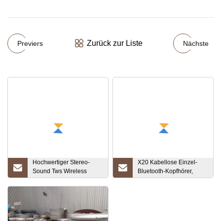
Zurück zur Liste
Previers
Nächste
Hochwertiger Stereo-
X20 Kabellose Einzel-
Sound Tws Wireless
Bluetooth-Kopfhörer,
Earbuds 3 Wireless
wasserdicht, Business-In-
Bluetooth Headset für
Ear-Kopfhörer, Ohrbügel-
iPhone
Headset mit Mikrofon,
Freisprechfunktion für
iPhone