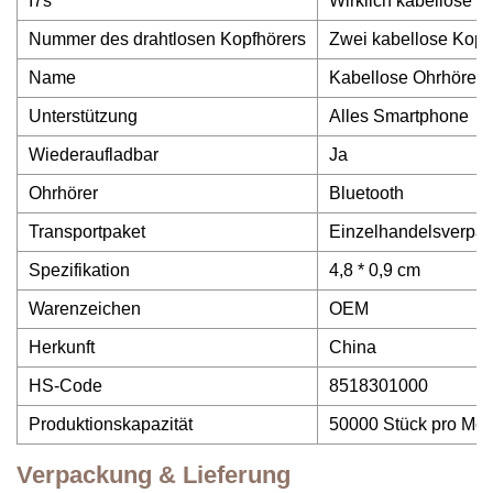
I7s
Wirklich kabellose S
Nummer des drahtlosen Kopfhörers
Zwei kabellose Kopf
Name
Kabellose Ohrhörer
Unterstützung
Alles Smartphone
Wiederaufladbar
Ja
Ohrhörer
Bluetooth
Transportpaket
Einzelhandelsverpa
Spezifikation
4,8 * 0,9 cm
Warenzeichen
OEM
Herkunft
China
HS-Code
8518301000
Produktionskapazität
50000 Stück pro Mon
Verpackung & Lieferung