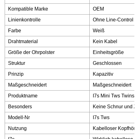
Kompatible Marke
OEM
Linienkontrolle
Ohne Line-Control
Farbe
Weiß
Drahtmaterial
Kein Kabel
Größe der Ohrpolster
Einheitsgröße
Struktur
Geschlossen
Prinzip
Kapazitiv
Maßgeschneidert
Maßgeschneidert
Produktname
I7s Mini Tws Twins 
Besonders
Keine Schnur und Zw
Modell-Nr
I7s Tws
Nutzung
Kabelloser Kopfhöre