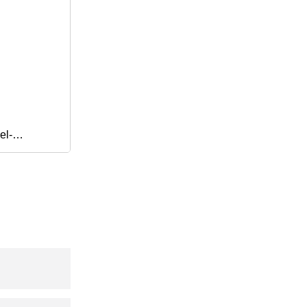
el-
,
ss-In-Ear-
l-Headset
für iPhone