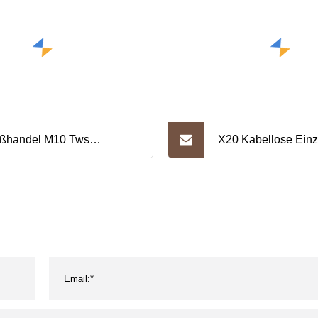
ßhandel M10 Tws
X20 Kabellose Einz
fhörer Drahtloser Ohrhörer
Bluetooth-Kopfhörer
etooth-Kopfhörer-Spiel-
wasserdicht, Busine
dset
Kopfhörer, Ohrbüge
mit Mikrofon,
Freisprechfunktion 