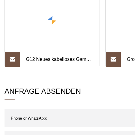
G12 Neues kabelloses Game-
Gro
Bluetooth-Headset mit LED-
Kop
Anzeige Tws-Headset
Blu
ANFRAGE ABSENDEN
Hea