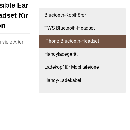
sible Ear
dset für
Bluetooth-Kopfhörer
on
TWS Bluetooth-Headset
IPhone Bluetooth-Headset
 viele Arten
Handyladegerät
Ladekopf für Mobiltelefone
Handy-Ladekabel