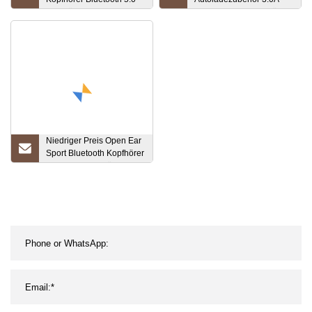
Kopfhörer Air Earbuds
Mobiles Autoladegerät
Freisprech-Headset mit
Schnellladegerät für
Ladebox für iPhone
iPhone-Handy
Huawei Xiaomi
Niedriger Preis Open Ear
Sport Bluetooth Kopfhörer
Drahtlose Kopfhörer