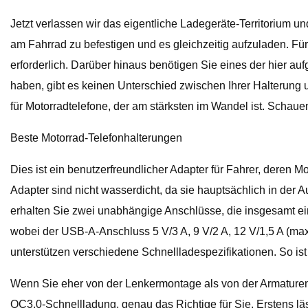
Jetzt verlassen wir das eigentliche Ladegeräte-Territorium 
am Fahrrad zu befestigen und es gleichzeitig aufzuladen. F
erforderlich. Darüber hinaus benötigen Sie eines der hier 
haben, gibt es keinen Unterschied zwischen Ihrer Halterung 
für Motorradtelefone, der am stärksten im Wandel ist. Schaue
Beste Motorrad-Telefonhalterungen
Dies ist ein benutzerfreundlicher Adapter für Fahrer, deren M
Adapter sind nicht wasserdicht, da sie hauptsächlich in de
erhalten Sie zwei unabhängige Anschlüsse, die insgesamt e
wobei der USB-A-Anschluss 5 V/3 A, 9 V/2 A, 12 V/1,5 A (maxi
unterstützen verschiedene Schnellladespezifikationen. So ist 
Wenn Sie eher von der Lenkermontage als von der Armaturenb
QC3.0-Schnellladung, genau das Richtige für Sie. Erstens läs