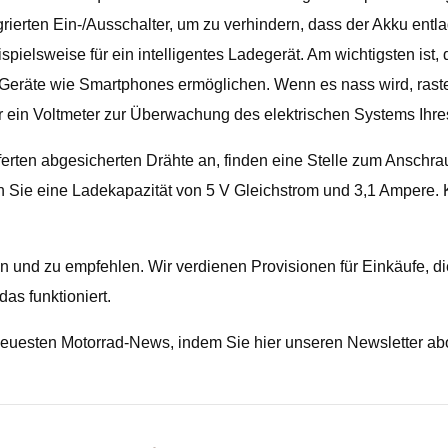
grierten Ein-/Ausschalter, um zu verhindern, dass der Akku en
ispielsweise für ein intelligentes Ladegerät. Am wichtigsten is
r Geräte wie Smartphones ermöglichen. Wenn es nass wird, ras
 ein Voltmeter zur Überwachung des elektrischen Systems Ihres F
lieferten abgesicherten Drähte an, finden eine Stelle zum Ans
n Sie eine Ladekapazität von 5 V Gleichstrom und 3,1 Ampere. 
hen und zu empfehlen. Wir verdienen Provisionen für Einkäufe, d
as funktioniert.
 neuesten Motorrad-News, indem Sie hier unseren Newsletter ab