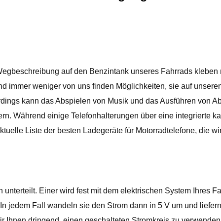
die Wegbeschreibung auf den Benzintank unseres Fahrrads kleb
d immer weniger von uns finden Möglichkeiten, sie auf unsere
lerdings kann das Abspielen von Musik und das Ausführen von A
tern. Während einige Telefonhalterungen über eine integrierte k
aktuelle Liste der besten Ladegeräte für Motorradtelefone, die 
unterteilt. Einer wird fest mit dem elektrischen System Ihres F
n jedem Fall wandeln sie den Strom dann in 5 V um und liefern 
wir Ihnen dringend, einen geschalteten Stromkreis zu verwenden,