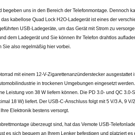
und begeben uns in den Bereich der Telefonmontage. Dennoch ka
ür das kabellose Quad Lock H2O-Ladegerät ist eines der versc
aufgeführten USB-Ladegeräte, um das Gerät mit Strom zu versor
und dem Ladegerät und Sie können Ihr Telefon drahtlos aufladen
n Sie also regelmäßig hier vorbei.
otorrad mit einem 12-V-Zigarettenanzünderstecker ausgestattet i
r Automobilindustrie in trockenen Umgebungen eingesetzt werde
ine Leistung von 38 W liefern können. Die PD 3.0- und QC 3.0
mal 18 W) liefert. Der USB-C-Anschluss folgt mit 5 V/3 A, 9 V/
Ihre Elektronik bestens versorgt.
rettmontage überzeugt sind, hat das Vemote USB-Telefonladeger
st es sich bequem an Ihrem Lenker befestigen und platziert es g