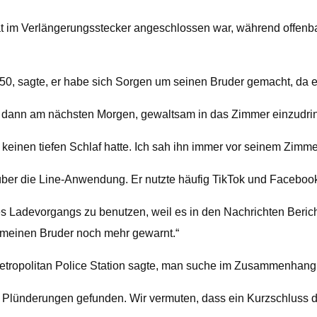
t im Verlängerungsstecker angeschlossen war, während offenba
 sagte, er habe sich Sorgen um seinen Bruder gemacht, da er 
ss dann am nächsten Morgen, gewaltsam in das Zimmer einzudri
einen tiefen Schlaf hatte. Ich sah ihn immer vor seinem Zimmer s
über die Line-Anwendung. Er nutzte häufig TikTok und Facebook,
 Ladevorgangs zu benutzen, weil es in den Nachrichten Berichte
h meinen Bruder noch mehr gewarnt.“
etropolitan Police Station sagte, man suche im Zusammenhan
er Plünderungen gefunden. Wir vermuten, dass ein Kurzschluss